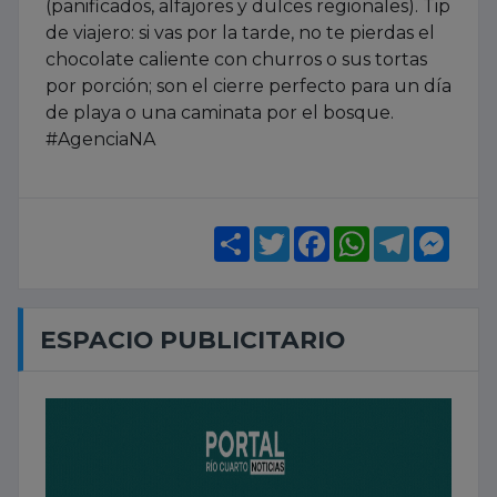
(panificados, alfajores y dulces regionales). Tip
de viajero: si vas por la tarde, no te pierdas el
chocolate caliente con churros o sus tortas
por porción; son el cierre perfecto para un día
de playa o una caminata por el bosque.
#AgenciaNA
Share
Twitter
Facebook
WhatsApp
Telegram
Mess
ESPACIO PUBLICITARIO