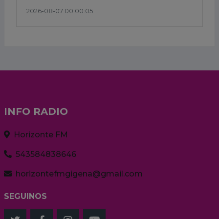
2026-08-07 00:00:05
INFO RADIO
Horizonte FM
543584838646
horizontefmgigena@gmail.com
SEGUINOS