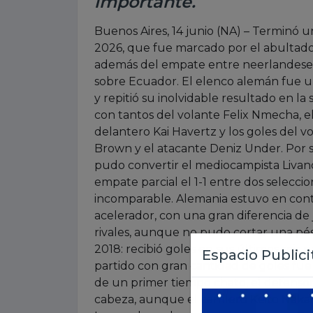
importante.
Buenos Aires, 14 junio (NA) – Terminó
2026, que fue marcado por el abultado 
además del empate entre neerlandeses y
sobre Ecuador. El elenco alemán fue una
y repitió su inolvidable resultado en la 
con tantos del volante Felix Nmecha, e
delantero Kai Havertz y los goles del v
Brown y el atacante Deniz Under. Por s
pudo convertir el mediocampista Livan
empate parcial el 1-1 entre dos selec
incomparable. Alemania estuvo en contro
acelerador, con una gran diferencia de 
rivales, aunque no pudo cortar una pé
2018: recibió goles en sus últimos seis 
partido con gran cantidad de goles fue
de un primer tiempo chato, el defensor 
cabeza, aunque el carrilero Keito Nak