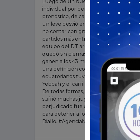
Luego de un buen gol del extremo Cr
individual por derecha, Japón pudo marc
pronóstico, de cabeza: un córner fue c
un leve desvió en la cabeza de Daichi K
no contar con gran cantidad de tantos,
partidos más entretenidos de la jornada
equipo del DT argentino Sebastián Be
quedó sin piernas, por lo que permitió 
ganen a los 43 minutos del segundo ti
una definición contra el palo derecho 
ecuatorianos tuvieron tres remates en l
Yeboah y el carrilero Alan Minda, y un t
De todas formas, el seleccionado “Tric
sufrió muchas jugadas de peligro por su 
perjudicado fue el lateral izquierdo P
para detener a los atacantes derechos
Diallo. #AgenciaNA