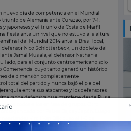
 un nuevo día de competencia en el Mundial
triunfo de Alemania ante Curazao, por 7-1,
 japoneses y el triunfo de Costa de Marfil
 fiesta ante un rival que no estuvo a la altura
semifinal del Mundial 2014 ante la Brasil local,
l defensor Nico Schlotterbeck, un doblete del
olante Jamal Musiala, el defensor Nathaniel
u lado, para el conjunto centroamericano solo
o Comenencia, cuyo tanto generó un histórico
ciones de dimensión completamente
l total del partido y nunca bajó el pie del
jerarquía entre sus atacantes y los defensores
sima racha defensiva que mantiene desde Rusia
partidos, todos ellos en fase de grupos. Otro
 protagonizado por Países Bajos y Japón. Luego
neerlandés Virgil Van Dijk puso el 1-0 de
amura empataría solo seis minutos después.