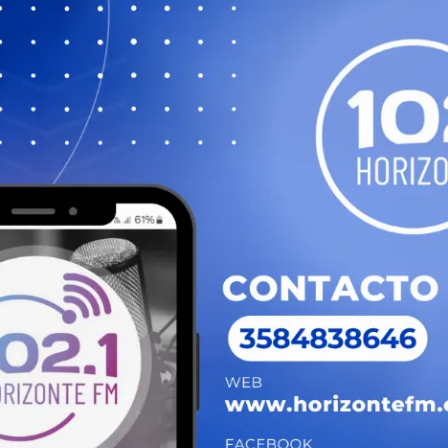
ysencio Summerville, con una buena jugada
ar la igualdad sobre la hora y, contra todo
abeceado por el delantero Koki Ogawa y, tras
amada, igualó el partido in extremis. A pesar de
 Costa de Marfil – Ecuador fue uno de los
. En un partido de mucho ida y vuelta, el
ccacece tuvo un buen primer tiempo pero se
que los marfileños comiencen a crecer y lo
empo, cuando el delantero Amad Diallo puso
del arquero Hernán Galíndez. Además, los
os palos: dos travesaños, del delantero John
iro al primer poste del atacante Enner Valencia.
olor” no tuvo un buen rendimiento defensivo,
estilo de “palo por palo” y el principal
iero Hincapié, que no pudo encontrar la forma
 marfileños, sea Yan Diomande o el mencionado