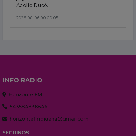
Adolfo Ducó.
2026-08-06 00:00:05
INFO RADIO
Horizonte FM
543584838646
horizontefmgigena@gmail.com
SEGUINOS