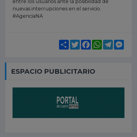
entre los usuarios ante la posibilidad de
nuevas interrupciones en el servicio.
#AgenciaNA
Share
Twitter
Facebook
WhatsApp
Telegram
Mess
ESPACIO PUBLICITARIO