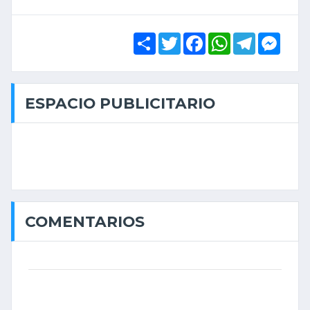
Share
Twitter
Facebook
WhatsApp
Telegram
Mess
ESPACIO PUBLICITARIO
COMENTARIOS