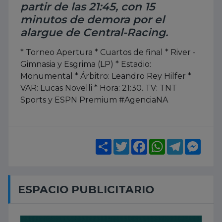
partir de las 21:45, con 15
minutos de demora por el
alargue de Central-Racing.
* Torneo Apertura * Cuartos de final * River -
Gimnasia y Esgrima (LP) * Estadio:
Monumental * Árbitro: Leandro Rey Hilfer *
VAR: Lucas Novelli * Hora: 21:30. TV: TNT
Sports y ESPN Premium #AgenciaNA
Share
Twitter
Facebook
WhatsApp
Telegram
Mess
ESPACIO PUBLICITARIO