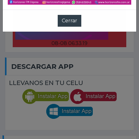
2026-
Cerrar
08-08 06:33:19
DESCARGAR APP
LLEVANOS EN TU CELU