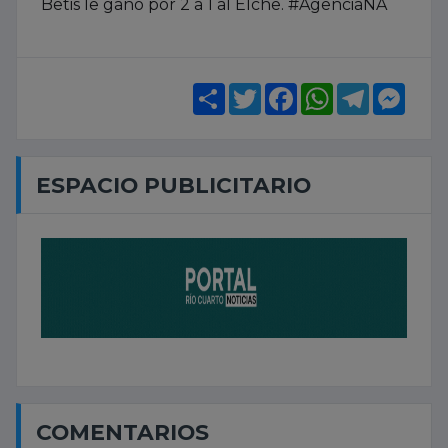
Betis le ganó por 2 a 1 al Elche. #AgenciaNA
Share
Twitter
Facebook
WhatsApp
Telegram
Mess
ESPACIO PUBLICITARIO
COMENTARIOS