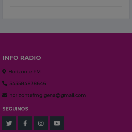
INFO RADIO
Horizonte FM
543584838646
horizontefmgigena@gmail.com
SEGUINOS