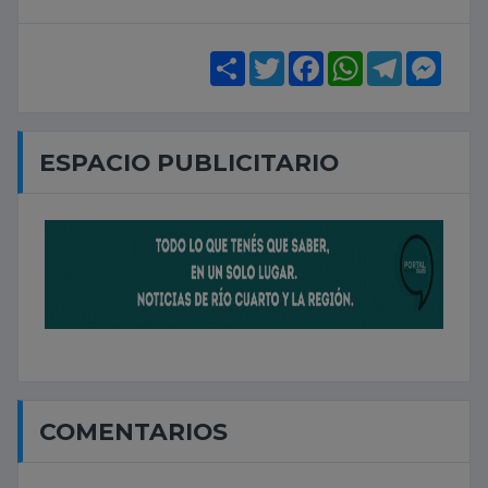
Share
Twitter
Facebook
WhatsApp
Telegram
Mess
ESPACIO PUBLICITARIO
COMENTARIOS