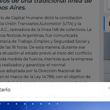
vos de una tradicional línea de
os Aires.
rio de Capital Humano dictó la conciliación
e la Unión Tranviarios Automotor (UTA) y la
.C., operadora de la línea 148 de colectivos. La
ia Noticias Argentinas, fue comunicada
etaría de Trabajo, Empleo y Seguridad Social y
 de las 18 horas. De esta manera, durante ese
situación al estado previo al inicio del conflicto.
toda medida de fuerza, mientras que la empresa
s realizados y garantizar el normal
fue adoptada por la Dirección Nacional de
n el marco de la Ley 14.786, con el objetivo de
tinuidad del servicio y promover una instancia
inisterio señalaron además que la Secretaría de
a a mantener “la mejor predisposición” para
itan garantizar el normal funcionamiento del
a 148, que conecta distintos puntos del Área