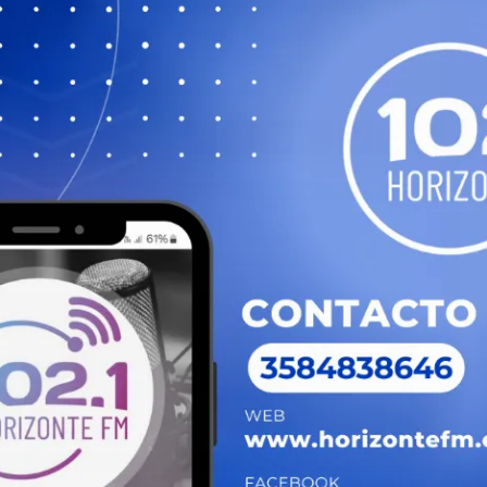
 y había generado preocupación entre los
interrupciones en el servicio. #AgenciaNA
Share
Twitter
Facebook
WhatsApp
Telegram
Messeng