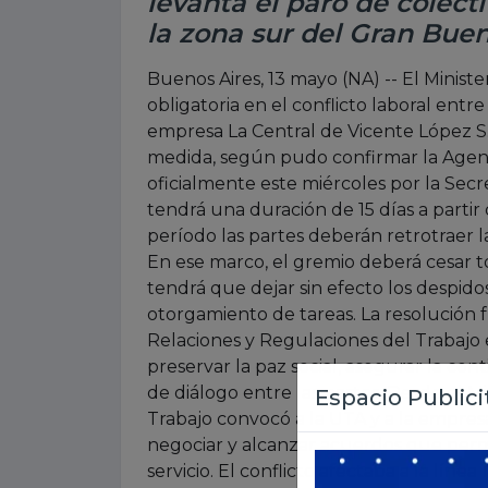
levanta el paro de colecti
la zona sur del Gran Buen
Buenos Aires, 13 mayo (NA) -- El Ministe
obligatoria en el conflicto laboral entr
empresa La Central de Vicente López S.A
medida, según pudo confirmar la Agenc
oficialmente este miércoles por la Secr
tendrá una duración de 15 días a partir
período las partes deberán retrotraer la 
En ese marco, el gremio deberá cesar 
tendrá que dejar sin efecto los despido
otorgamiento de tareas. La resolución 
Relaciones y Regulaciones del Trabajo e
preservar la paz social, asegurar la con
de diálogo entre las partes. Desde el M
Trabajo convocó a la UTA y a la empres
negociar y alcanzar acuerdos que perm
servicio. El conflicto afectaba a la líne