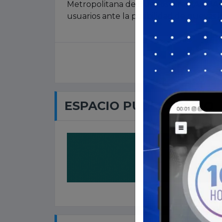
Metropolitana de Buenos Aires (AMBA),
usuarios ante la posibilidad de nuevas 
ESPACIO PUBLICITARIO