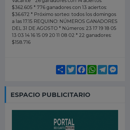
Vacante * 26 ganadores con 14 aciertos:
$362.605 * 776 ganadores con 13 aciertos:
$36.672 * Próximo sorteo: todos los domingos
a las 17.15 REQUINO: NÚMEROS GANADORES
DEL 31 DE AGOSTO * Números: 23 17 19 18 05
13 03 14 16 15 09 20 11 08 02 * 22 ganadores:
$158.716
Share
Twitter
Facebook
WhatsApp
Telegram
Mess
ESPACIO PUBLICITARIO