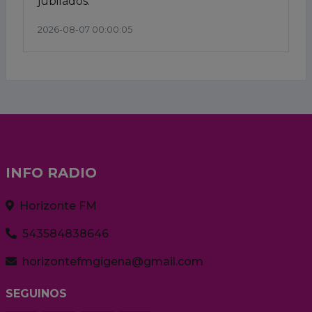
jubilados.
2026-08-07 00:00:05
INFO RADIO
Horizonte FM
543584838646
horizontefmgigena@gmail.com
SEGUINOS