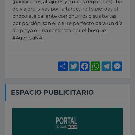
(panificados, alfajores y dulces regionales). Tip
de viajero: si vas por la tarde, no te pierdas el
chocolate caliente con churros o sus tortas
por porción; son el cierre perfecto para un día
de playa o una caminata por el bosque.
#AgenciaNA
Share
Twitter
Facebook
WhatsApp
Telegram
Mess
ESPACIO PUBLICITARIO