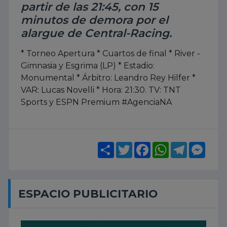
partir de las 21:45, con 15
minutos de demora por el
alargue de Central-Racing.
* Torneo Apertura * Cuartos de final * River -
Gimnasia y Esgrima (LP) * Estadio:
Monumental * Árbitro: Leandro Rey Hilfer *
VAR: Lucas Novelli * Hora: 21:30. TV: TNT
Sports y ESPN Premium #AgenciaNA
Share
Twitter
Facebook
WhatsApp
Telegram
Mess
ESPACIO PUBLICITARIO