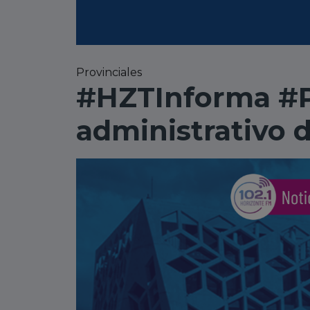
Provinciales
#HZTInforma #P
administrativo 