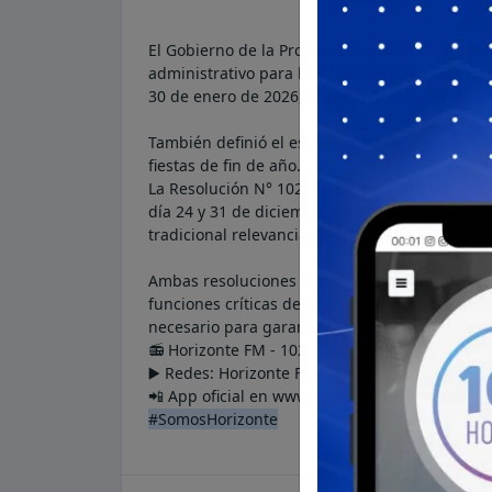
El Gobierno de la Provincia de Córdoba, media
administrativo para la Administración Pública P
30 de enero de 2026, período durante el cual s
También definió el esquema de funcionamiento 
fiestas de fin de año.
La Resolución N° 1024 declaró asueto administr
día 24 y 31 de diciembre de 2025, en virtud de
tradicional relevancia social y familiar.
Ambas resoluciones remarcan que las disposic
funciones críticas del Estado, y facultan a lo
necesario para garantizar la continuidad de lo
📻 Horizonte FM - 102.1
▶️ Redes: Horizonte FM Gigena
📲 App oficial en www.horizontefm.com.ar
#SomosHorizonte