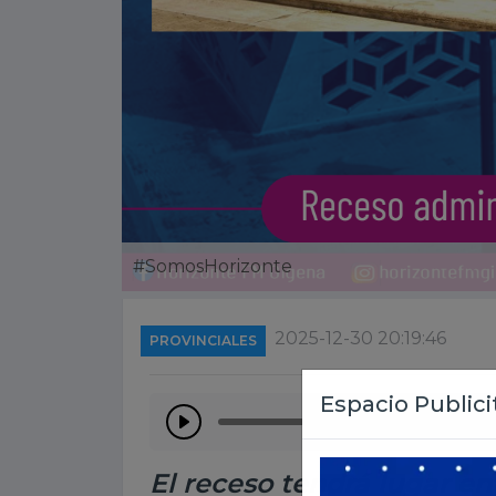
#SomosHorizonte
2025-12-30 20:19:46
PROVINCIALES
El receso tendrá lugar ent