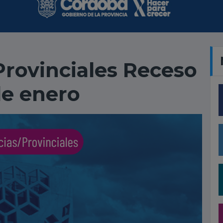
rovinciales Receso
de enero