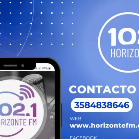
nte la Resolución N.° 1023, dispuso el receso
rovincial centralizada y descentralizada entre el 2 y el
e declaran inhábiles los plazos administrativos.
de la Administración Pública Provincial durante las
ativo para toda la Administración Pública Provincial el
 la proximidad de las festividades de fin de año y su
iones adoptadas no deben afectar la atención de las
s responsables de cada organismo a disponer el personal
s servicios durante los períodos establecidos.