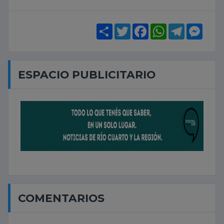
Share
Twitter
Facebook
WhatsApp
Telegram
Mess
ESPACIO PUBLICITARIO
COMENTARIOS