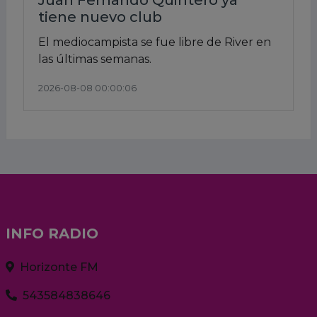
Juan Fernando Quintero ya
tiene nuevo club
El mediocampista se fue libre de River en
las últimas semanas.
2026-08-08 00:00:06
INFO RADIO
Horizonte FM
543584838646